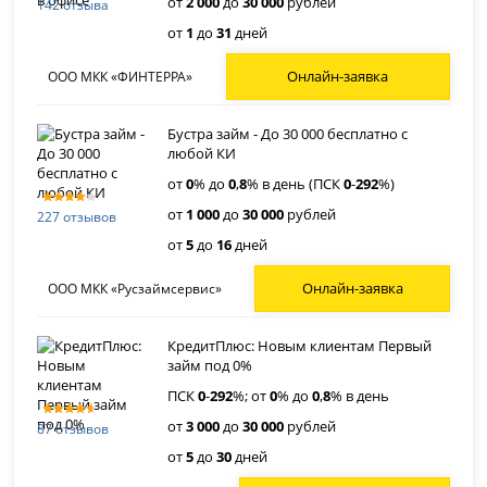
от
2 000
до
30 000
рублей
142 отзыва
от
1
до
31
дней
Онлайн-заявка
ООО МКК «ФИНТЕРРА»
Бустра займ - До 30 000 бесплатно с
любой КИ
от
0
% до
0
,
8
% в день (ПСК
0
-
292
%)
от
1 000
до
30 000
рублей
227 отзывов
от
5
до
16
дней
Онлайн-заявка
ООО МКК «Русзаймсервис»
КредитПлюс: Новым клиентам Первый
займ под 0%
ПСК
0
-
292
%; от
0
% до
0
,
8
% в день
от
3 000
до
30 000
рублей
87 отзывов
от
5
до
30
дней