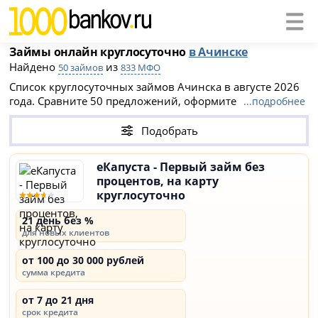
Займы онлайн круглосуточно
в Ачинске
Найдено
из
50 займов
833 МФО
Список круглосуточных займов Ачинска в августе 2026
года. Сравните 50 предложений, оформите заявку на
...подробнее
официальном сайте МФО Ачинска и получите займ
мгновенно без отказа и проверок. Займ онлайн на карту
Подобрать
одобряют 24 часа в сутки в среднем за 5-10 минут. Все
вновь открывшиеся МФО Ачинска
- каждая компания
еКапуста - Первый займ без
есть в реестре ЦБ РФ.
процентов, на карту
круглосуточно
21 день без %
для новых клиентов
от 100 до 30 000 рублей
сумма кредита
от 7 до 21 дня
срок кредита