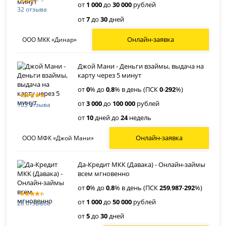
от
1 000
до
30 000
рублей
32 отзыва
от
7
до
30
дней
Онлайн-заявка
ООО МКК «Динар»
Джой Мани - Деньги взаймы, выдача на
карту через 5 минут
от
0
% до
0
,
8
% в день (ПСК
0
-
292
%)
от
3 000
до
100 000
рублей
103 отзыва
от
10
дней до
24
недель
Онлайн-заявка
ООО МФК «Джой Мани»
Да-Кредит МКК (Давака) - Онлайн-займы
всем мгновенно
от
0
% до
0
,
8
% в день (ПСК
259
,
987
-
292
%)
от
1 000
до
50 000
рублей
28 отзывов
от
5
до
30
дней