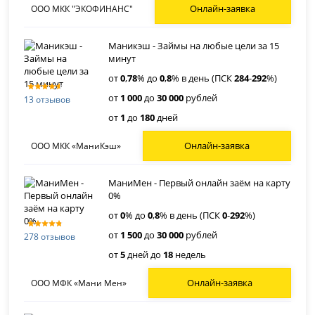
Онлайн-заявка
ООО МКК "ЭКОФИНАНС"
Маникэш - Займы на любые цели за 15
минут
от
0
,
78
% до
0
,
8
% в день (ПСК
284
-
292
%)
от
1 000
до
30 000
рублей
13 отзывов
от
1
до
180
дней
Онлайн-заявка
ООО МКК «МаниКэш»
МаниМен - Первый онлайн заём на карту
0%
от
0
% до
0
,
8
% в день (ПСК
0
-
292
%)
от
1 500
до
30 000
рублей
278 отзывов
от
5
дней до
18
недель
Онлайн-заявка
ООО МФК «Мани Мен»