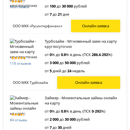
от
100
до
30 000
рублей
80 отзывов
от
7
до
21
дня
Онлайн-заявка
ООО МКК «Русинтерфинанс»
Турбозайм - Мгновенный заем на карту
круглосуточно
от
0
% до
0
,
8
% в день (ПСК
286
,
4
-
292
%)
от
3 000
до
50 000
рублей
118 отзывов
от
5
дней до
24
недель
Онлайн-заявка
ООО МКК Турбозайм
Займер - Моментальные займы онлайн
на карту
от
0
% до
0
,
8
% в день (ПСК
0
-
292
%)
от
2 000
до
30 000
рублей
84 отзыва
от
7
до
30
дней