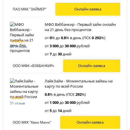
Онлайн-заявка
ПАО МКК "ЗАЙМЕР"
МФО Вэббанкир - Первый займ онлайн
на 21 день без процентов
от
0
% до
0
,
8
% в день (ПСК
0
-
292
%)
от
3 000
до
30 000
рублей
34 отзыва
от
7
до
30
дней
Онлайн-заявка
ООО МФК «ВЭББАНКИР»
ЛайкЗайм - Моментальные займы на
карту по всей России
0
,
8
% в день (ПСК
292
%)
от
1 000
до
30 000
рублей
51 отзыв
от
5
до
14
дней
Онлайн-заявка
ООО МКК "Квик Мани"