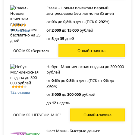
Езаем - Новым клиентам первый
экспресс-заем бесплатно на 35 дней
от
0
% до
0
,
8
% в день (ПСК
0
-
292
%)
от
2 000
до
15 000
рублей
75 отзывов
от
5
до
35
дней
Онлайн-заявка
ООО МКК «Веритас»
Небус - Молниеносная выдача до 300 000
рублей
от
0
,
6
% до
0
,
8
% в день (ПСК от
0
% до
292
%)
122 отзыва
от
3 000
до
300 000
рублей
до
12
недель
Онлайн-заявка
ООО МКК "НЕБУСФИНАНС"
Фаст Мани - Быстрые деньги.