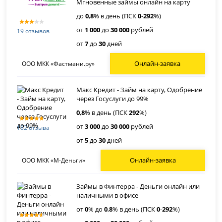
Мгновенные займы онлайн на карту
до
0
,
8
% в день (ПСК
0
-
292
%)
от
1 000
до
30 000
рублей
19 отзывов
от
7
до
30
дней
Онлайн-заявка
ООО МКК «Фастмани.ру»
Макс Кредит - Займ на карту, Одобрение
через Госуслуги до 99%
0
,
8
% в день (ПСК
292
%)
от
3 000
до
30 000
рублей
182 отзыва
от
5
до
30
дней
Онлайн-заявка
ООО МКК «М-Деньги»
Займы в Финтерра - Деньги онлайн или
наличными в офисе
от
0
% до
0
,
8
% в день (ПСК
0
-
292
%)