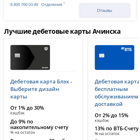
1
8 800 700 03 49
Отделения
Отзывы
Лучшие дебетовые карты Ачинска
Т-Банк (Тинькофф)
ВТБ
Дебетовая карта Блэк -
Дебетовая карта
лицензия № 2673
лицензия № 1000
Выберите дизайн
бесплатным
карты
обслуживанием
доставкой
От 1% до 30%
кэшбэк
От 2% до 15%
кэшбэк
До 9% по
накопительному счету
13% по ВТБ-Счету
% на остаток
% на остаток