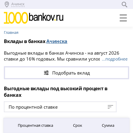
Ачинск
Главная
Вклады в банках
Ачинска
Выгодные вклады в банках Ачинска - на август 2026
ставки до 16% годовых. Мы сравнили условия всех
...подробнее
вкладов в Ачинске, вы можете положить деньги на срок
от 1 до 5760 дней, минимальная сумма вклада от 1 000
Подобрать вклад
₽.
Выгодные вклады под высокий процент в
банках
По процентной ставке
Процентная ставка
Срок
Сумма