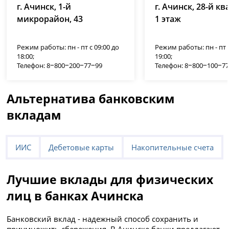
г. Ачинск, 1-й
г. Ачинск, 28-й ква
лицензия № 1000
микрорайон, 43
1 этаж
Режим работы: пн - пт с 09:00 до
Режим работы: пн - пт с
18:00;
19:00;
Телефон: 8‒800‒200‒77‒99
Телефон: 8‒800‒100‒7
Альтернатива банковским
вкладам
ИИС
Дебетовые карты
Накопительные счета
Лучшие вклады для физических
лиц в банках Ачинска
Банковский вклад - надежный способ сохранить и