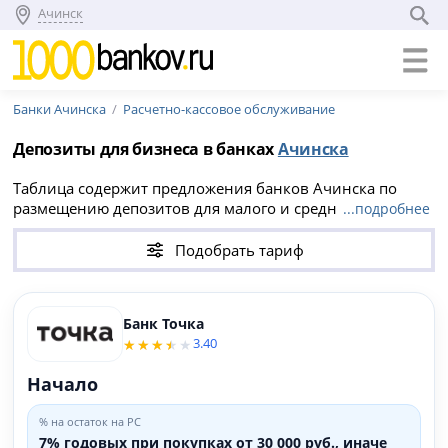
Ачинск
Банки Ачинска
Расчетно-кассовое обслуживание
Депозиты для бизнеса в банках
Ачинска
Таблица содержит предложения банков Ачинска по
размещению депозитов для малого и среднего бизнеса.
...подробнее
Доход начисляется на остаток по расчетному счету
юридического лица. Вне зависимости от наличия или
Подобрать тариф
отсутствия у вас расчетного счета, вы можете сравнить
банковские тарифы для города Ачинск и найти
расчетно-кассовое обслуживание с выгодными
Банк Точка
условиями и наибольшим депозитным процентом на
3.40
остаток.
Начало
% на остаток на РС
7% годовых при покупках от 30 000 руб., иначе