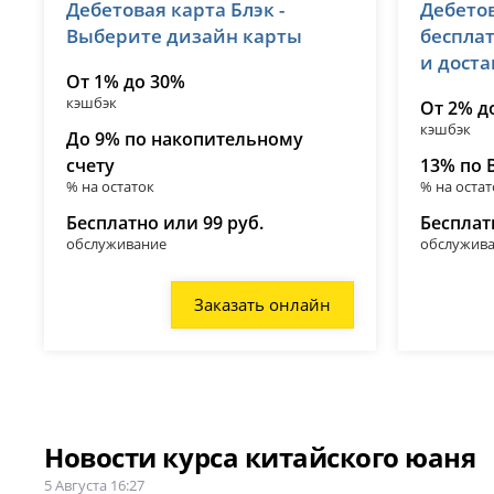
Дебетовая карта Блэк -
Дебетов
лицензия № 2673
лицензия 
Выберите дизайн карты
беспла
и дост
От 1% до 30%
кэшбэк
От 2% д
кэшбэк
До 9% по накопительному
счету
13% по 
% на остаток
% на остат
Бесплатно или 99 руб.
Бесплат
обслуживание
обслужив
Заказать онлайн
Новости курса китайского юаня
5 Августа 16:27