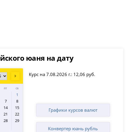
йского юаня на дату
Курс на 7.08.2026 г.: 12,06 руб.
Next
ПТ
СБ
1
7
8
14
15
Графики курсов валют
21
22
28
29
Конвертер юань рубль