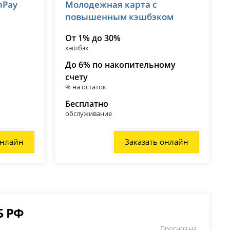
nPay
Молодежная карта с
лицензия № 2673
повышенным кэшбэком
От 1% до 30%
кэшбэк
До 6% по накопительному
счету
% на остаток
Бесплатно
обслуживание
онлайн
Заказать онлайн
Б РФ
Прогноз на