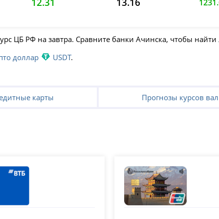
12.31
13.16
1231
урс ЦБ РФ на завтра. Сравните банки Ачинска, чтобы найти
пто доллар
USDT
.
едитные карты
Прогнозы курсов ва
Россельхозбанк (РС