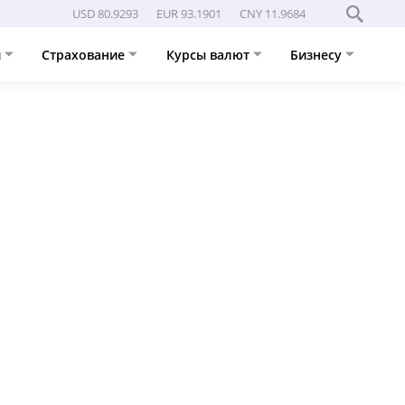
USD 80.9293
EUR 93.1901
CNY 11.9684
и
Страхование
Курсы валют
Бизнесу