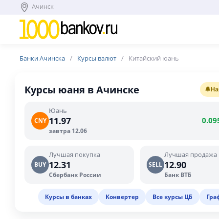
Ачинск
Банки Ачинска
Курсы валют
Китайский юань
Курсы юаня в Ачинске
🔔
На
Юань
11.97
0.09
CNY
завтра 12.06
Лучшая покупка
Лучшая продажа
12.31
12.90
BUY
SELL
Сбербанк России
Банк ВТБ
Курсы в банках
Конвертер
Все курсы ЦБ
Гра