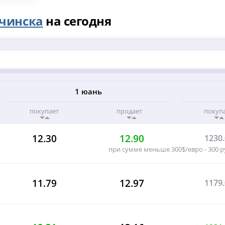
чинска
на сегодня
1 юань
покупает
продает
покуп
12.30
12.90
1230
при сумме меньше 300$/евро - 300 
11.79
12.97
1179