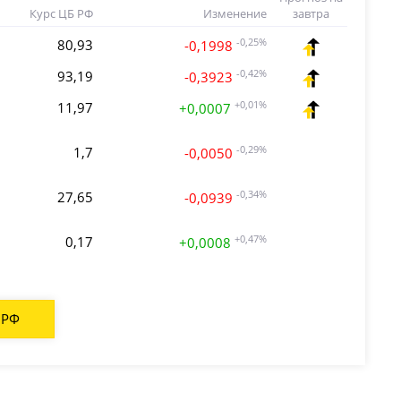
Курс ЦБ РФ
Изменение
завтра
80,93
-0,25%
-0,1998
93,19
-0,42%
-0,3923
11,97
+0,01%
+0,0007
1,7
-0,29%
-0,0050
27,65
-0,34%
-0,0939
0,17
+0,47%
+0,0008
 РФ