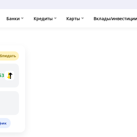
Банки
Кредиты
Карты
Вклады/инвестици
блюдать
53
фик