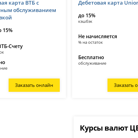
ая карта ВТБ с
Дебетовая карта Unio
№ 1000
лицензия № 3349
тным обслуживанием
до 15%
авкой
кэшбэк
о 15%
Не начисляется
% на остаток
ВТБ-Счету
ок
Бесплатно
но
обслуживание
ание
Заказать онлайн
Заказать 
Курсы валют Ц