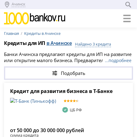
Ачинск
Главная
Кредиты в Ачинске
Кредиты для ИП
в Ачинске
Найдено 3 кредита
Банки Ачинска предлагают кредиты для ИП на развитие
или открытие малого бизнеса. Предварительное
...подробнее
решение занимает от 3 минут. Чтобы повысить
вероятность одобрения в Ачинске, посмотрите
Подобрать
варианты в начале таблицы. Например,
Т-Банк
(Тинькофф)
предлагает
Кредит для развития бизнеса
в Т-Банке
Кредит для развития бизнеса в Т-Банке
. Этот кредит для индивидуальных
предпринимателей позволяет получить
от 50 000 до 30
000 000 рублей
на период
от 3 до 12 месяцев
.
ЦБ РФ
от 50 000 до 30 000 000 рублей
сумма кредита