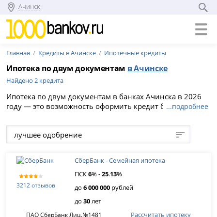
Ачинск
Главная
Кредиты в Ачинске
Ипотечные кредиты
Ипотека по двум документам
в Ачинске
Найдено 2 кредита
Ипотека по двум документам в банках Ачинска в 2026
году — это возможность оформить кредит без
...подробнее
подтверждения дохода на срок по ставке от %. Выберите
подходящую программу и подайте онлайн-заявку на
лучшее одобрение
официальном сайте банка.
СберБанк - Семейная ипотека
ПСК
6
% -
25
.
13
%
3212 отзывов
до
6 000 000
рублей
до
30
лет
Рассчитать ипотеку
ПАО СберБанк Лиц.№1481